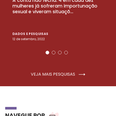
A conta não fecha: 4 em cada dez
P
la
mulheres já sofreram importunação
a
sexual e viveram situaçõ...
m
DADOS E PESQUISAS
D
12 de setembro, 2022
25
VEJA MAIS PESQUISAS
NAVEGUE POR