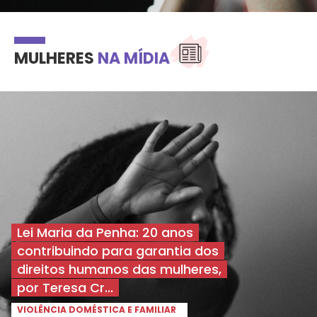
MULHERES
NA MÍDIA
Lei Maria da Penha: 20 anos
contribuindo para garantia dos
direitos humanos das mulheres,
por Teresa Cr...
VIOLÊNCIA DOMÉSTICA E FAMILIAR