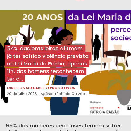
54% das brasileiras afirmam
já ter sofrido violência prevista
na Lei Maria da Penha; apenas
11% dos homens reconhecem
ter c...
DIREITOS SEXUAIS E REPRODUTIVOS
29 de julho, 2026 - Agência Patrícia Galvão
95% das mulheres cearenses temem sofrer