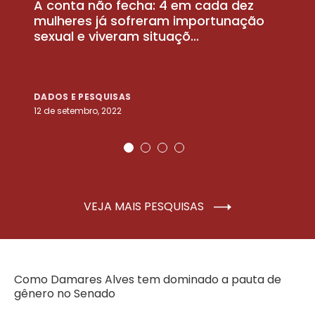
A conta não fecha: 4 em cada dez
P
la
mulheres já sofreram importunação
a
sexual e viveram situaçõ...
m
DADOS E PESQUISAS
D
12 de setembro, 2022
25
VEJA MAIS PESQUISAS
Como Damares Alves tem dominado a pauta de
gênero no Senado