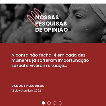
NOSSAS
PESQUISAS
DE OPINIÃO
A conta não fecha: 4 em cada dez
P
la
mulheres já sofreram importunação
a
sexual e viveram situaçõ...
m
DADOS E PESQUISAS
D
12 de setembro, 2022
25