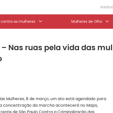
Institu
a contra as mulheres
Mulheres de Olho
– Nas ruas pela vida das mul
o
as Mulheres, 8 de março, um ato está agendado para
h, a concentração da marcha acontecerá no Maps,
 Frente de São Paulo Contra a Criminalização das