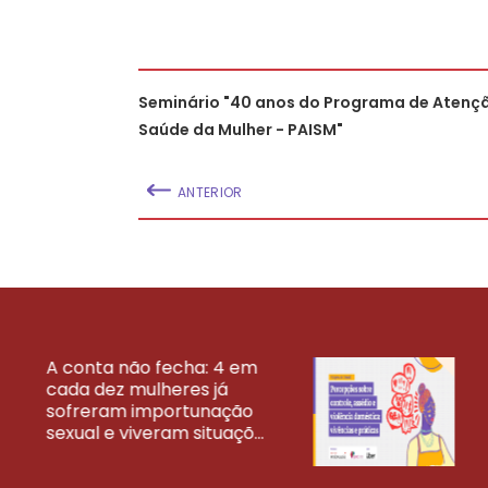
Seminário "40 anos do Programa de Atençã
Saúde da Mulher - PAISM"
ANTERIOR
A conta não fecha: 4 em
cada dez mulheres já
VEJA MAIS PESQ
sofreram importunação
sexual e viveram situaçõ...