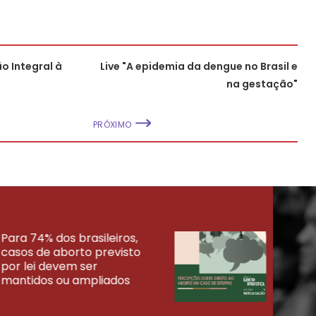
o Integral à
Live "A epidemia da dengue no Brasil e
na gestação"
PRÓXIMO
Para 74% dos brasileiros,
30% 
casos de aborto previsto
fora
UISAS
por lei devem ser
mort
mantidos ou ampliados
uma 
tenta