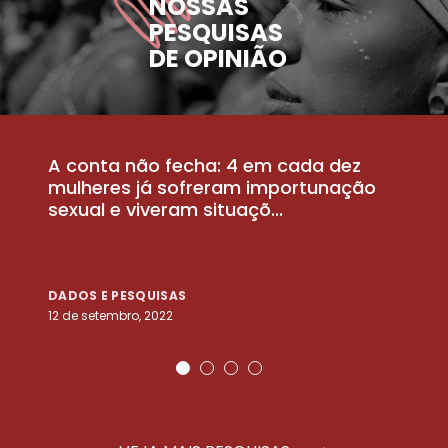
NOSSAS
PESQUISAS
DE OPINIÃO
A conta não fecha: 4 em cada dez
P
la
mulheres já sofreram importunação
a
sexual e viveram situaçõ...
m
DADOS E PESQUISAS
D
12 de setembro, 2022
25