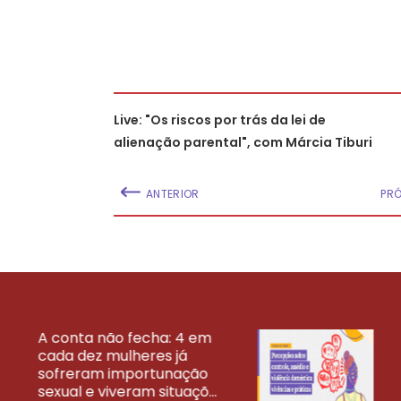
Live: "Os riscos por trás da lei de
alienação parental", com Márcia Tiburi
ANTERIOR
PR
A conta não fecha: 4 em
cada dez mulheres já
VEJA MAIS PESQ
sofreram importunação
sexual e viveram situaçõ...