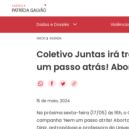
Dados e Dossiês
Violênci
INÍCIO
AGENDA
Coletivo Juntas irá 
um passo atrás! Abort
f
15 de maio, 2024
Na próxima sexta-feira (17/05) às 16h, 
campanha ‘Nem um passo atrás! Aborto l
Diniz, antropóloga e professora da Unive