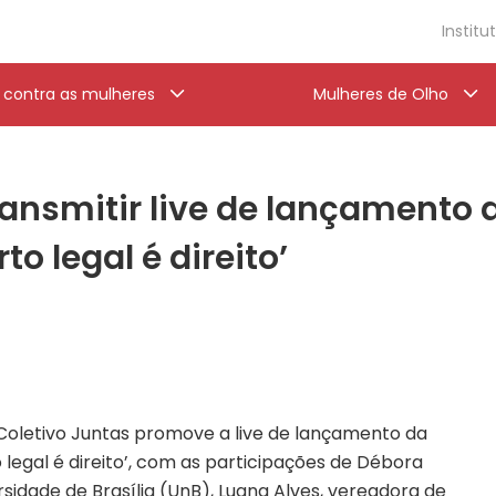
Institu
a contra as mulheres
Mulheres de Olho
transmitir live de lançamen
o legal é direito’
o Coletivo Juntas promove a live de lançamento da
egal é direito’, com as participações de Débora
rsidade de Brasília (UnB), Luana Alves, vereadora de