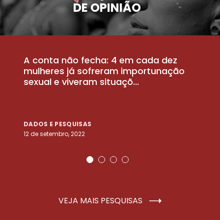
DE OPINIÃO
A conta não fecha: 4 em cada dez
P
la
mulheres já sofreram importunação
a
sexual e viveram situaçõ...
m
DADOS E PESQUISAS
D
12 de setembro, 2022
25
VEJA MAIS PESQUISAS