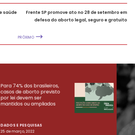
re saúde
Frente SP promove ato no 28 de setembro em
defesa do aborto legal, seguro e gratuito
PRÓXIMO
Para 74% dos brasileiros,
30% 
casos de aborto previsto
fora
UISAS
por lei devem ser
mort
mantidos ou ampliados
uma 
tenta
DADOS E PESQUISAS
DADO
25 de março, 2022
23 de