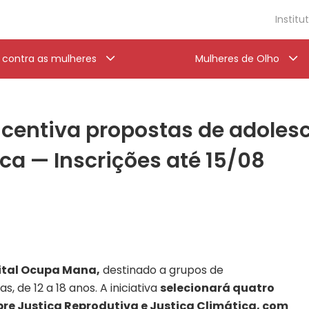
Institu
a contra as mulheres
Mulheres de Olho
centiva propostas de adolesc
ica — Inscrições até 15/08
ital Ocupa Mana,
destinado a grupos de
 de 12 a 18 anos. A iniciativa
selecionará quatro
re Justiça Reprodutiva e Justiça Climática, com