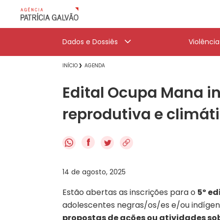
Dados e Dossiês
Violênci
INÍCIO
AGENDA
Edital Ocupa Mana in
reprodutiva e climát
f
14 de agosto, 2025
Estão abertas as inscrições para o
5º ed
adolescentes negras/os/es e/ou indígenas,
propostas de ações ou atividades sob