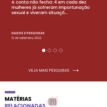
A conta não fecha: 4 em cada dez
P
la
mulheres já sofreram importunação
a
sexual e viveram situaçõ...
m
DADOS E PESQUISAS
D
12 de setembro, 2022
25
VEJA MAIS PESQUISAS
MATÉRIAS
RELACIONADAS