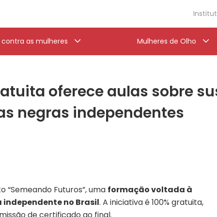
Institu
a contra as mulheres
Mulheres de Olho
atuita oferece aulas sobre su
ias negras independentes
eto “Semeando Futuros”, uma
formação voltada à
 independente no Brasil
. A iniciativa é 100% gratuita,
issão de certificado ao final.