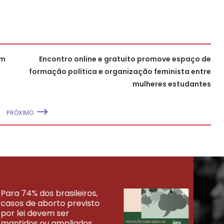
em
Encontro online e gratuito promove espaço de
formação política e organização feminista entre
mulheres estudantes
PRÓXIMO
Para 74% dos brasileiros,
30% 
casos de aborto previsto
fora
UISAS
por lei devem ser
mort
mantidos ou ampliados
uma 