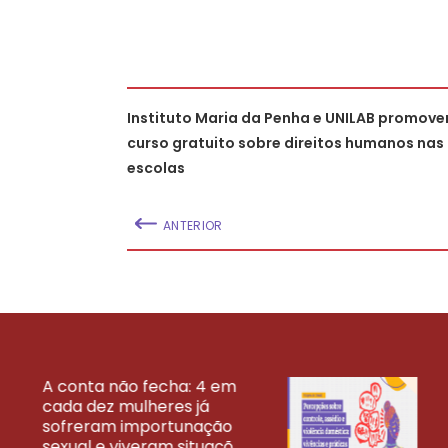
Instituto Maria da Penha e UNILAB promov
curso gratuito sobre direitos humanos nas
escolas
ANTERIOR
A conta não fecha: 4 em
cada dez mulheres já
VEJA MAIS PESQ
sofreram importunação
sexual e viveram situaçõ...