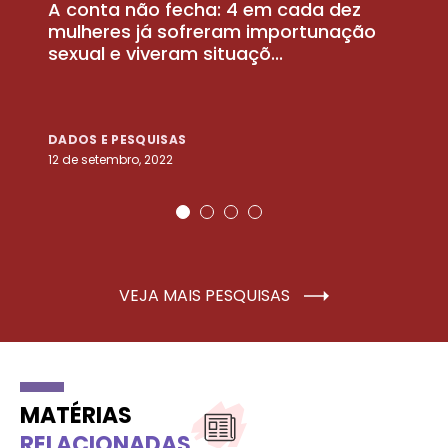
A conta não fecha: 4 em cada dez
P
la
mulheres já sofreram importunação
a
sexual e viveram situaçõ...
m
DADOS E PESQUISAS
D
12 de setembro, 2022
25
VEJA MAIS PESQUISAS
MATÉRIAS
RELACIONADAS