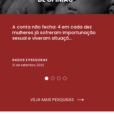
A conta não fecha: 4 em cada dez
P
la
mulheres já sofreram importunação
a
sexual e viveram situaçõ...
m
DADOS E PESQUISAS
D
12 de setembro, 2022
25
VEJA MAIS PESQUISAS