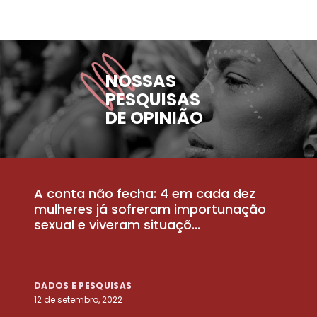
NOSSAS
PESQUISAS
DE OPINIÃO
A conta não fecha: 4 em cada dez
P
la
mulheres já sofreram importunação
a
sexual e viveram situaçõ...
m
DADOS E PESQUISAS
D
12 de setembro, 2022
25