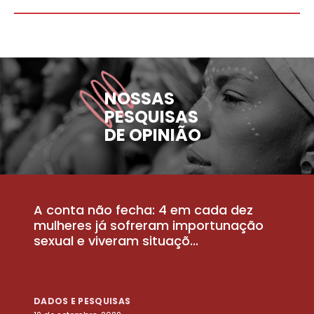
NOSSAS
PESQUISAS
DE OPINIÃO
A conta não fecha: 4 em cada dez
P
la
mulheres já sofreram importunação
a
sexual e viveram situaçõ...
m
DADOS E PESQUISAS
D