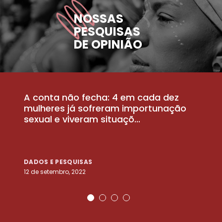
NOSSAS
PESQUISAS
DE OPINIÃO
A conta não fecha: 4 em cada dez
P
la
mulheres já sofreram importunação
a
sexual e viveram situaçõ...
m
DADOS E PESQUISAS
D
12 de setembro, 2022
25