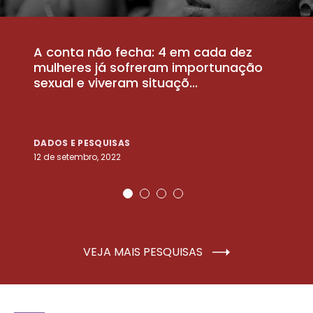
A conta não fecha: 4 em cada dez
P
la
mulheres já sofreram importunação
a
sexual e viveram situaçõ...
m
DADOS E PESQUISAS
D
12 de setembro, 2022
25
VEJA MAIS PESQUISAS