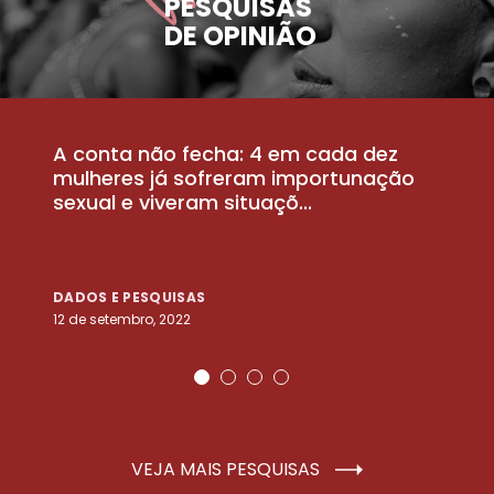
PESQUISAS
DE OPINIÃO
A conta não fecha: 4 em cada dez
P
la
mulheres já sofreram importunação
a
sexual e viveram situaçõ...
m
DADOS E PESQUISAS
D
12 de setembro, 2022
25
VEJA MAIS PESQUISAS