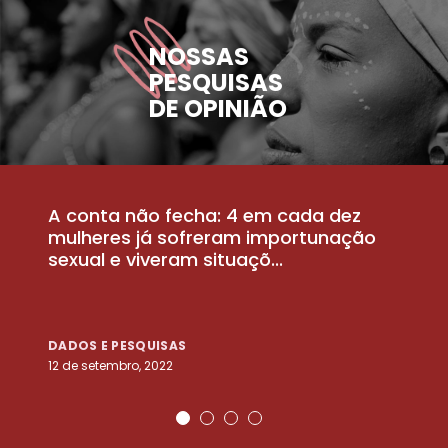
NOSSAS
PESQUISAS
DE OPINIÃO
A conta não fecha: 4 em cada dez
P
la
mulheres já sofreram importunação
a
sexual e viveram situaçõ...
m
DADOS E PESQUISAS
D
12 de setembro, 2022
25