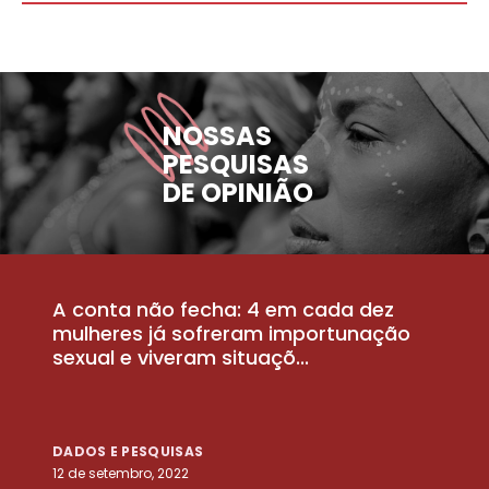
NOSSAS
PESQUISAS
DE OPINIÃO
A conta não fecha: 4 em cada dez
P
la
mulheres já sofreram importunação
a
sexual e viveram situaçõ...
m
DADOS E PESQUISAS
D
12 de setembro, 2022
25