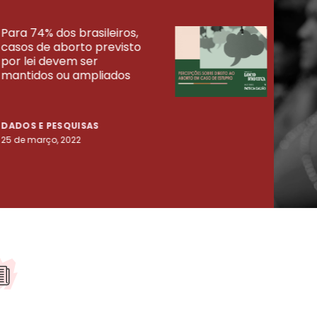
Para 74% dos brasileiros,
30% 
casos de aborto previsto
fora
UISAS
por lei devem ser
mort
mantidos ou ampliados
uma 
tenta
DADOS E PESQUISAS
DADO
25 de março, 2022
23 de