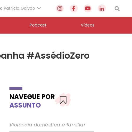
to Patrícia Galvão
Podcast
Vídeos
mpanha #AssédioZero
NAVEGUE POR
ASSUNTO
Violência doméstica e familiar