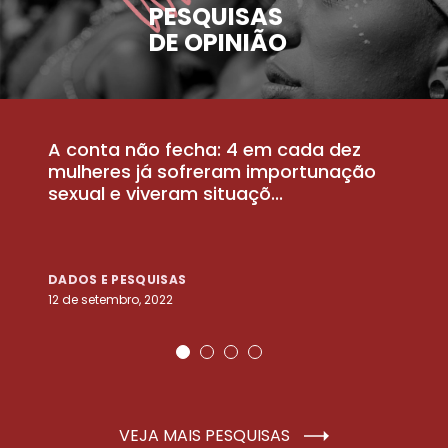
PESQUISAS
DE OPINIÃO
A conta não fecha: 4 em cada dez
P
la
mulheres já sofreram importunação
a
sexual e viveram situaçõ...
m
DADOS E PESQUISAS
D
12 de setembro, 2022
25
VEJA MAIS PESQUISAS