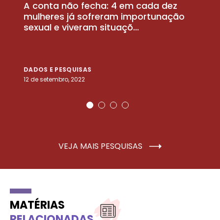
A conta não fecha: 4 em cada dez
P
la
mulheres já sofreram importunação
a
sexual e viveram situaçõ...
m
DADOS E PESQUISAS
D
12 de setembro, 2022
25
VEJA MAIS PESQUISAS
MATÉRIAS
RELACIONADAS