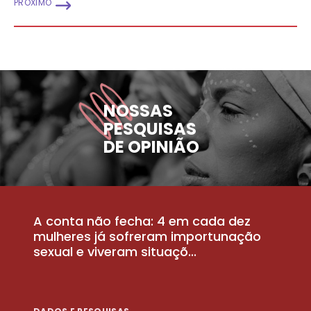
PRÓXIMO
NOSSAS
PESQUISAS
DE OPINIÃO
A conta não fecha: 4 em cada dez
P
la
mulheres já sofreram importunação
a
sexual e viveram situaçõ...
m