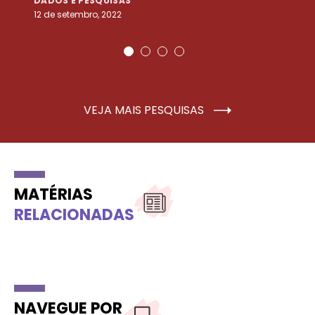
DADOS E PESQUISAS
D
12 de setembro, 2022
25
VEJA MAIS PESQUISAS
MATÉRIAS
RELACIONADAS
NAVEGUE POR