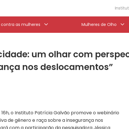
Institu
a contra as mulheres
Mulheres de Olho
cidade: um olhar com perspec
rança nos deslocamentos”
às 16h, o Instituto Patrícia Galvão promove o webinário
iva de gênero e raça sobre a insegurança nos
tará com a participação da pesquisadora Jéssica