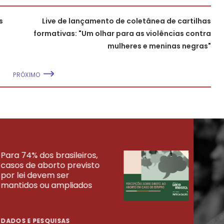
s
Live de lançamento de coletânea de cartilhas
formativas: "Um olhar para as violências contra
mulheres e meninas negras"
PRÓXIMO
Para 74% dos brasileiros,
30% 
casos de aborto previsto
fora
UISAS
por lei devem ser
mort
mantidos ou ampliados
uma 
tenta
DADOS E PESQUISAS
DADO