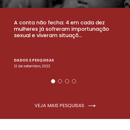
A conta não fecha: 4 em cada dez
P
la
mulheres já sofreram importunação
a
sexual e viveram situaçõ...
m
DADOS E PESQUISAS
D
12 de setembro, 2022
25
VEJA MAIS PESQUISAS