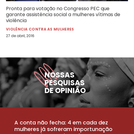
Pronta para votação no Congresso PEC que
garante assistência social a mulheres vítimas de
violência
VIOLÊNCIA CONTRA AS MULHERES
27 de abril, 2016
NOSSAS
PESQUISAS
DE OPINIÃO
A conta não fecha: 4 em cada dez
P
la
mulheres já sofreram importunação
a