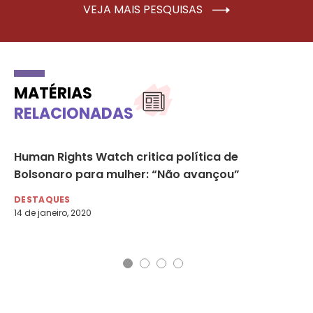
VEJA MAIS PESQUISAS
MATÉRIAS
RELACIONADAS
ha
Human Rights Watch critica política de
SP
Bolsonaro para mulher: “Não avançou”
20
DESTAQUES
DE
14 de janeiro, 2020
16 