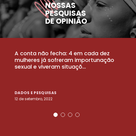
NOSSAS
PESQUISAS
DE OPINIÃO
A conta não fecha: 4 em cada dez
P
la
mulheres já sofreram importunação
a
sexual e viveram situaçõ...
m
DADOS E PESQUISAS
D
12 de setembro, 2022
25