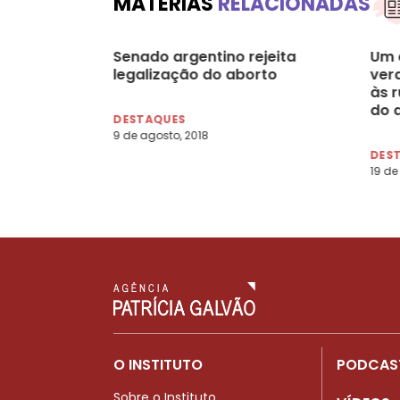
MATÉRIAS
RELACIONADAS
Senado argentino rejeita
Um 
legalização do aborto
ver
às r
do 
DESTAQUES
9 de agosto, 2018
DES
19 de 
O INSTITUTO
PODCAS
Sobre o Instituto