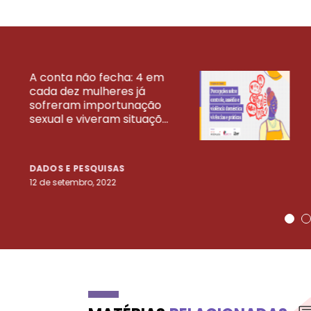
A conta não fecha: 4 em
cada dez mulheres já
VEJA MAIS PESQ
sofreram importunação
sexual e viveram situaçõ...
DADOS E PESQUISAS
12 de setembro, 2022