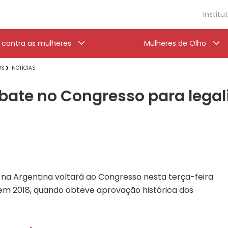
Institu
a contra as mulheres
Mulheres de Olho
OS
NOTÍCIAS
bate no Congresso para legal
o na Argentina voltará ao Congresso nesta terça-feira
 em 2018, quando obteve aprovação histórica dos