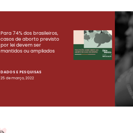
Para 74% dos brasileiros,
30% 
casos de aborto previsto
fora
UISAS
por lei devem ser
mort
mantidos ou ampliados
uma 
tenta
DADOS E PESQUISAS
DADO
25 de março, 2022
23 de