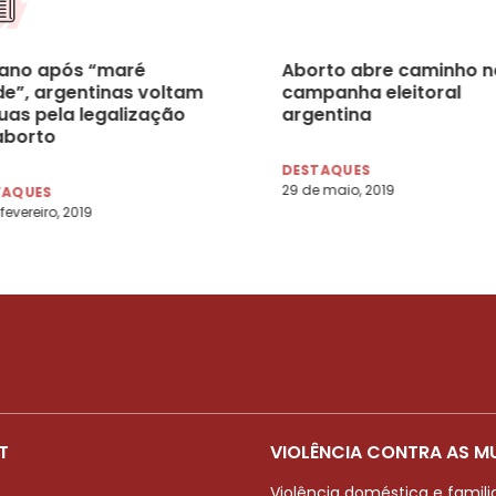
ano após “maré
Aborto abre caminho n
de”, argentinas voltam
campanha eleitoral
uas pela legalização
argentina
aborto
DESTAQUES
29 de maio, 2019
TAQUES
fevereiro, 2019
T
VIOLÊNCIA CONTRA AS M
Violência doméstica e famili