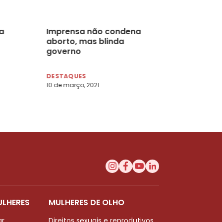
a
Imprensa não condena
aborto, mas blinda
governo
DESTAQUES
10 de março, 2021
ULHERES
MULHERES DE OLHO
ar
Direitos sexuais e reprodutivos