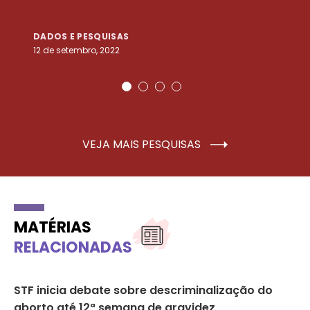
DADOS E PESQUISAS
D
12 de setembro, 2022
25
VEJA MAIS PESQUISAS
MATÉRIAS
RELACIONADAS
STF inicia debate sobre descriminalização do
ST
aborto até 12ª semana de gravidez
ve