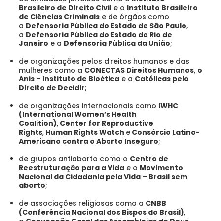
Brasileiro de Direito Civil
e o
Instituto Brasileiro
de Ciências Criminais
e de órgãos como
a
Defensoria Pública do Estado de São Paulo
,
a
Defensoria Pública do Estado do Rio de
Janeiro
e a
Defensoria Pública da União
;
de organizações pelos direitos humanos e das
mulheres como a
CONECTAS Direitos Humanos
,
o
Anis – Instituto de Bioética
e a
Católicas pelo
Direito de Decidir
;
de organizações internacionais como
IWHC
(International Women’s Health
Coalition)
,
Center for Reproductive
Rights
,
Human Rights Watch
e
Consórcio Latino-
Americano contra o Aborto Inseguro
;
de grupos antiaborto como o
Centro de
Reestruturação para a Vida
e o
Movimento
Nacional da Cidadania pela Vida – Brasil sem
aborto
;
de associações religiosas como a
CNBB
(Conferência Nacional dos Bispos do Brasil)
,
a
Convenção Geral das Assembleias de Deus
,