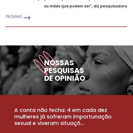
as mães que podem ser”, diz pesquisadora
PRÓXIMO
NOSSAS
PESQUISAS
DE OPINIÃO
A conta não fecha: 4 em cada dez
P
la
mulheres já sofreram importunação
a
sexual e viveram situaçõ...
m