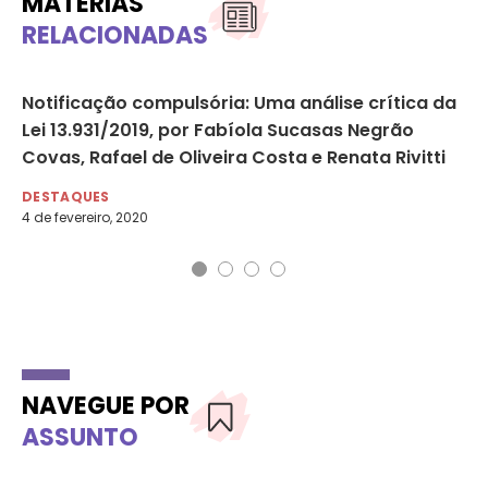
MATÉRIAS
RELACIONADAS
Notificação compulsória: Uma análise crítica da
Ex
Lei 13.931/2019, por Fabíola Sucasas Negrão
se
Covas, Rafael de Oliveira Costa e Renata Rivitti
DE
27 
DESTAQUES
4 de fevereiro, 2020
NAVEGUE POR
ASSUNTO