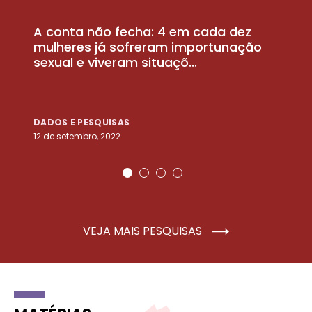
A conta não fecha: 4 em cada dez
P
la
mulheres já sofreram importunação
a
sexual e viveram situaçõ...
m
DADOS E PESQUISAS
D
12 de setembro, 2022
25
VEJA MAIS PESQUISAS