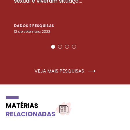
sexual e viveram situaçõ...
m
DADOS E PESQUISAS
D
12 de setembro, 2022
25
VEJA MAIS PESQUISAS
MATÉRIAS
RELACIONADAS