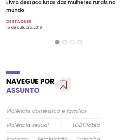
Livro destaca lutas das mulheres rurais no
Vo
mundo
pa
DESTAQUES
DE
15 de outubro, 2019
4 d
NAVEGUE POR
ASSUNTO
Violência doméstica e familiar
|
Violência sexual
LGBTIfobia
|
|
Racismo
Feminicídio
Trabalho