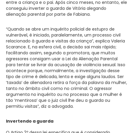
entre a criança e o pai. Após cinco meses, no entanto, ele
conseguiu inverter a guarda de Vitória alegando
alienação parental por parte de Fabiana.
“Quando se abre um inquérito policial de estupro de
vulnerável, é iniciado, paralelamente, um processo civil
relacionado à guarda e visitas da criança”, explica Valeria
Scarance. E, na esfera civil, a decisão sai mais rápido;
facilitando assim, segundo a promotora, que muitos
agressores consigam usar a Lei da Alienação Parental
para tentar se livrar da acusação de violência sexual. Isso
acontece porque, normalmente, a investigação desse
tipo de crime é delicada, lenta e exige alguns laudos. Ser
‘taxada’ de alienadora retira a força da palavra da mulher,
tanto no âmbito civil como no criminal. O agressor
argumenta no inquérito ou no processo que a mulher é
tão ‘mentirosa’ que o juiz civil lhe deu a guarda ou
permitiu visitas”, diz a advogada.
Invertendo a guarda
O Artigo 2º dessa lei especifica que é considerado