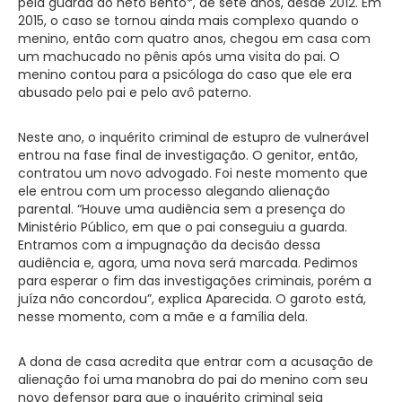
pela guarda do neto Bento*, de sete anos, desde 2012. Em
2015, o caso se tornou ainda mais complexo quando o
menino, então com quatro anos, chegou em casa com
um machucado no pênis após uma visita do pai. O
menino contou para a psicóloga do caso que ele era
abusado pelo pai e pelo avô paterno.
Neste ano, o inquérito criminal de estupro de vulnerável
entrou na fase final de investigação. O genitor, então,
contratou um novo advogado. Foi neste momento que
ele entrou com um processo alegando alienação
parental. “Houve uma audiência sem a presença do
Ministério Público, em que o pai conseguiu a guarda.
Entramos com a impugnação da decisão dessa
audiência e, agora, uma nova será marcada. Pedimos
para esperar o fim das investigações criminais, porém a
juíza não concordou”, explica Aparecida. O garoto está,
nesse momento, com a mãe e a família dela.
A dona de casa acredita que entrar com a acusação de
alienação foi uma manobra do pai do menino com seu
novo defensor para que o inquérito criminal seja