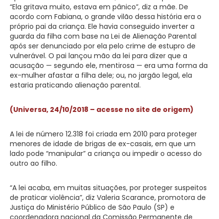
“Ela gritava muito, estava em pânico”, diz a mãe. De
acordo com Fabiana, o grande vilão dessa história era o
próprio pai da criança. Ele havia conseguido inverter a
guarda da filha com base na Lei de Alienação Parental
após ser denunciado por ela pelo crime de estupro de
vulnerável. O pai lançou mão da lei para dizer que a
acusação — segundo ele, mentirosa — era uma forma da
ex-mulher afastar a filha dele; ou, no jargão legal, ela
estaria praticando alienação parental.
(Universa, 24/10/2018 – acesse no site de origem)
A lei de número 12.318 foi criada em 2010 para proteger
menores de idade de brigas de ex-casais, em que um
lado pode “manipular” a criança ou impedir o acesso do
outro ao filho.
“A lei acaba, em muitas situações, por proteger suspeitos
de praticar violência”, diz Valeria Scarance, promotora de
Justiça do Ministério Público de São Paulo (SP) e
coordenadora nacional da Comissão Permanente de