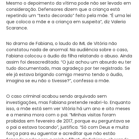
Mesmo o depoimento da vítima pode não ser levado em
consideração. Defensores dizem que a criança está
repetindo um “texto decorado” feito pela mãe. “É uma lei
que coloca a mãe e a criança em suspeita”, diz Valeria
Scarance.
No drama de Fabiana, o laudo do IML de Vitória não
constatou nada de anormal. Na audiência sobre o caso,
Fabiana colocou o áudio da filha relatando o abuso. Ainda
assim foi desacreditada. “O juiz achou um absurdo eu ter
tudo documentado, mas agradeço por ter registrado. Se
ele já estava brigando comigo mesmo tendo o áudio,
imagina se eu não o tivesse?”, confessa a mãe.
O caso criminal acabou sendo arquivado sem
investigações, mas Fabiana pretende reabri-lo. Enquanto
isso, a mãe está sem ver Vitória há um ano e oito meses
e a menina mora com o pai. “Minhas visitas foram
proibidas em fevereiro de 2017, porque eu perguntava se
o pai a estava tocando”, justifica. “Só com Deus e muita
força para eu aguentar e acreditar que não estão