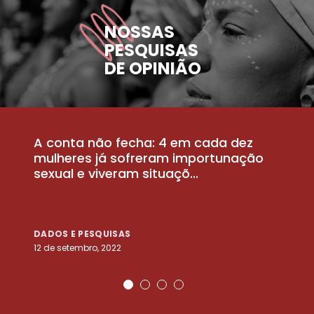
NOSSAS
PESQUISAS
DE OPINIÃO
A conta não fecha: 4 em cada dez
P
la
mulheres já sofreram importunação
a
sexual e viveram situaçõ...
m
DADOS E PESQUISAS
D
12 de setembro, 2022
25