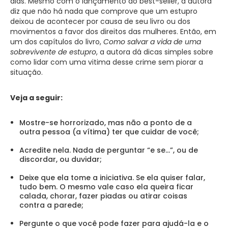
dias. Mesmo com o lançamento do best-seller, a autora
diz que não há nada que comprove que um estupro
deixou de acontecer por causa de seu livro ou dos
movimentos a favor dos direitos das mulheres. Então, em
um dos capítulos do livro,
Como salvar a vida de uma
sobrevivente de estupro
, a autora dá dicas simples sobre
como lidar com uma vitima desse crime sem piorar a
situação.
Veja a seguir:
Mostre-se horrorizado, mas não a ponto de a
outra pessoa (a vítima) ter que cuidar de você;
Acredite nela. Nada de perguntar “e se…”, ou de
discordar, ou duvidar;
Deixe que ela tome a iniciativa. Se ela quiser falar,
tudo bem. O mesmo vale caso ela queira ficar
calada, chorar, fazer piadas ou atirar coisas
contra a parede;
Pergunte o que você pode fazer para ajudá-la e o