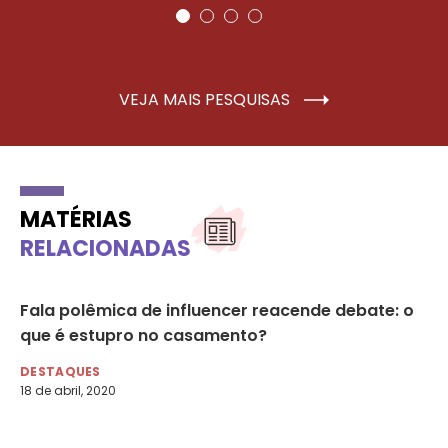
VEJA MAIS PESQUISAS
MATÉRIAS
RELACIONADAS
Fala polêmica de influencer reacende debate: o
CC
ina
que é estupro no casamento?
an
DESTAQUES
DE
18 de abril, 2020
27 