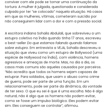
conviver com ele pode se tornar uma continuação da
tortura. A mulher é julgada, questionada e considerada
culpada por ter “se colocado” naquela situação. Há casos
em que as mulheres, vítimas, cometeram suicídio por
não conseguirem lidar com a dor e com a pressão social.
A escritora indiana Sohaila Abdulali, que sobreviveu a um
estupro coletivo na Índia quando tinha 17 anos, escreveu
o best-seller
Do que estamos falando quando falamos
sobre estupro
. Em entrevista a VEJA, Sohaila descreveu a
situação que viveu como um estupro de Bollywood (uma
espécie de Hollywood na Índia), com violência, homens
agressivos e ameaças de morte. Mas, no dia a dia, os
casos mais comuns são aqueles causados por parceiros.
“Não acredito que todos os homens sejam capazes de
estuprar. Para soldados, que usam o abuso como crime
de guerra, pode ser parte de uma função. Em um
relacionamento, pode ser parte da dinâmica, da vontade
de ter sexo. O que eu sei é que é uma escolha. Não é algo
natural, não é algo que os homens não podem evitar,
como se fosse um impulso biológico. Eles podem evitar
sim. Eles conseguem se controlar”, afirmou.