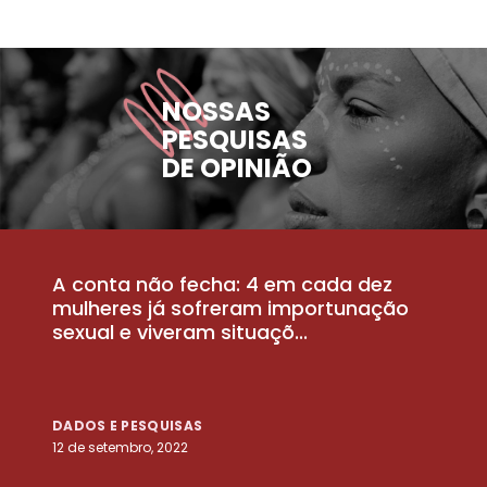
NOSSAS
PESQUISAS
DE OPINIÃO
A conta não fecha: 4 em cada dez
P
la
mulheres já sofreram importunação
a
sexual e viveram situaçõ...
m
DADOS E PESQUISAS
D
12 de setembro, 2022
25