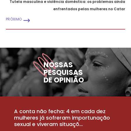
Tutela masculina e violência doméstica: os problemas ainda
enfrentados pelas mulheres no Catar
PRÓXIMO
NOSSAS
PESQUISAS
DE OPINIÃO
A conta não fecha: 4 em cada dez
P
la
mulheres já sofreram importunação
a
sexual e viveram situaçõ...
m