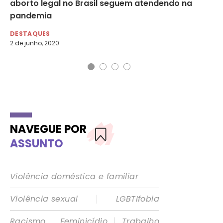
aborto legal no Brasil seguem atendendo na
da
pandemia
DE
8 d
DESTAQUES
2 de junho, 2020
NAVEGUE POR
ASSUNTO
Violência doméstica e familiar
|
Violência sexual
LGBTIfobia
|
|
Racismo
Feminicídio
Trabalho