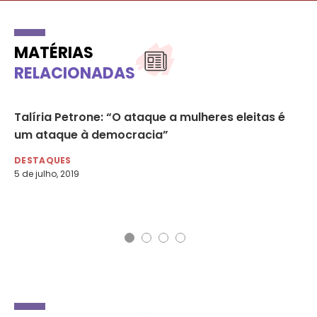
MATÉRIAS
RELACIONADAS
Talíria Petrone: “O ataque a mulheres eleitas é
Go
um ataque à democracia”
po
DESTAQUES
DE
5 de julho, 2019
6 d