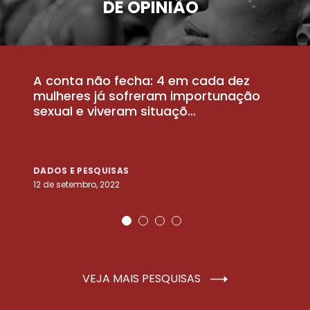
DE OPINIÃO
A conta não fecha: 4 em cada dez
P
la
mulheres já sofreram importunação
a
sexual e viveram situaçõ...
m
DADOS E PESQUISAS
D
12 de setembro, 2022
25
VEJA MAIS PESQUISAS