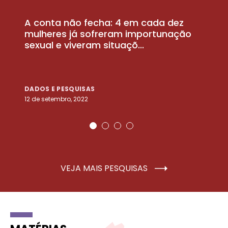
A conta não fecha: 4 em cada dez
P
la
mulheres já sofreram importunação
a
sexual e viveram situaçõ...
m
DADOS E PESQUISAS
D
12 de setembro, 2022
25
VEJA MAIS PESQUISAS