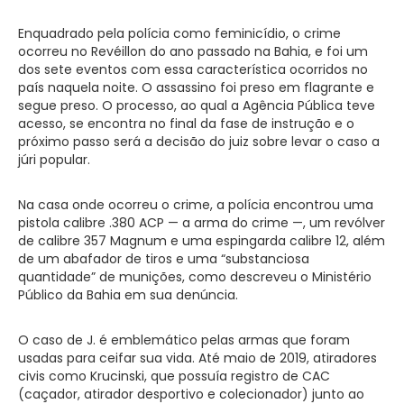
Enquadrado pela polícia como feminicídio, o crime
ocorreu no Revéillon do ano passado na Bahia, e foi um
dos sete eventos com essa característica ocorridos no
país naquela noite. O assassino foi preso em flagrante e
segue preso. O processo, ao qual a Agência Pública teve
acesso, se encontra no final da fase de instrução e o
próximo passo será a decisão do juiz sobre levar o caso a
júri popular.
Na casa onde ocorreu o crime, a polícia encontrou uma
pistola calibre .380 ACP — a arma do crime —, um revólver
de calibre 357 Magnum e uma espingarda calibre 12, além
de um abafador de tiros e uma “substanciosa
quantidade” de munições, como descreveu o Ministério
Público da Bahia em sua denúncia.
O caso de J. é emblemático pelas armas que foram
usadas para ceifar sua vida. Até maio de 2019, atiradores
civis como Krucinski, que possuía registro de CAC
(caçador, atirador desportivo e colecionador) junto ao