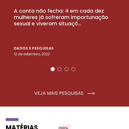
A conta não fecha: 4 em cada dez
P
la
mulheres já sofreram importunação
a
sexual e viveram situaçõ...
m
DADOS E PESQUISAS
D
12 de setembro, 2022
25
VEJA MAIS PESQUISAS
MATÉRIAS