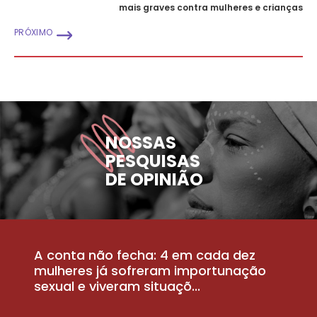
mais graves contra mulheres e crianças
PRÓXIMO
NOSSAS
PESQUISAS
DE OPINIÃO
A conta não fecha: 4 em cada dez
P
la
mulheres já sofreram importunação
a
sexual e viveram situaçõ...
m