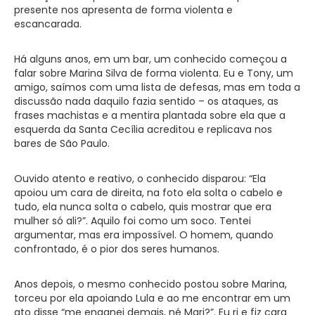
presente nos apresenta de forma violenta e
escancarada.
Há alguns anos, em um bar, um conhecido começou a
falar sobre Marina Silva de forma violenta. Eu e Tony, um
amigo, saímos com uma lista de defesas, mas em toda a
discussão nada daquilo fazia sentido – os ataques, as
frases machistas e a mentira plantada sobre ela que a
esquerda da Santa Cecília acreditou e replicava nos
bares de São Paulo.
Ouvido atento e reativo, o conhecido disparou: “Ela
apoiou um cara de direita, na foto ela solta o cabelo e
tudo, ela nunca solta o cabelo, quis mostrar que era
mulher só ali?”. Aquilo foi como um soco. Tentei
argumentar, mas era impossível. O homem, quando
confrontado, é o pior dos seres humanos.
Anos depois, o mesmo conhecido postou sobre Marina,
torceu por ela apoiando Lula e ao me encontrar em um
ato disse “me enganei demais, né Mari?”. Eu ri e fiz cara