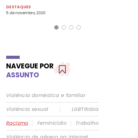
DESTAQUES
DE
5 de novembro, 2020
25 
NAVEGUE POR
ASSUNTO
Violência doméstica e familiar
|
Violência sexual
LGBTIfobia
|
|
Racismo
Feminicídio
Trabalho
Violência de gênero na internet