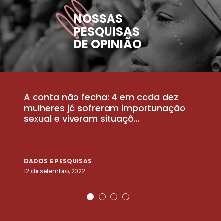
NOSSAS
PESQUISAS
DE OPINIÃO
A conta não fecha: 4 em cada dez
P
la
mulheres já sofreram importunação
a
sexual e viveram situaçõ...
m
DADOS E PESQUISAS
D
12 de setembro, 2022
25