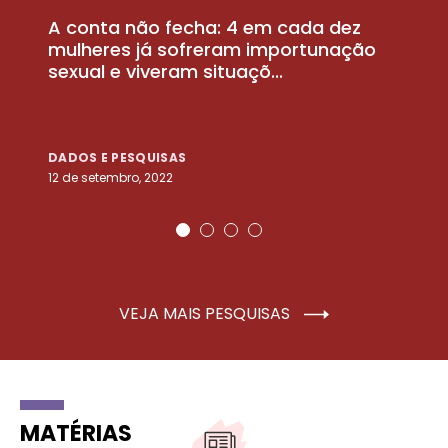
A conta não fecha: 4 em cada dez
P
la
mulheres já sofreram importunação
a
sexual e viveram situaçõ...
m
DADOS E PESQUISAS
D
12 de setembro, 2022
25
VEJA MAIS PESQUISAS
MATÉRIAS