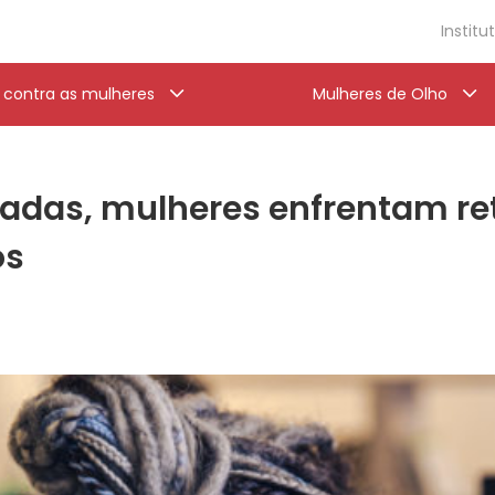
Institu
a contra as mulheres
Mulheres de Olho
adas, mulheres enfrentam ret
os