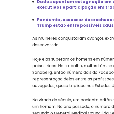
Dados apontam estagnação em di
executivos e participação em tra
Pandemia, escassez de creches e 
Trump estão entre possíveis cau
As mulheres conquistaram avanços extr
desenvolvido.
Hoje elas superam os homens em número
países ricos. No trabalho, muitas têm se
Sandberg, então número dois do Facebook
representação delas entre as profissõe
advogados, quase triplicou nos Estados U
Na virada do século, um paciente britân
um homem. No ano passado, o número de
segundo o General Medical Council da G