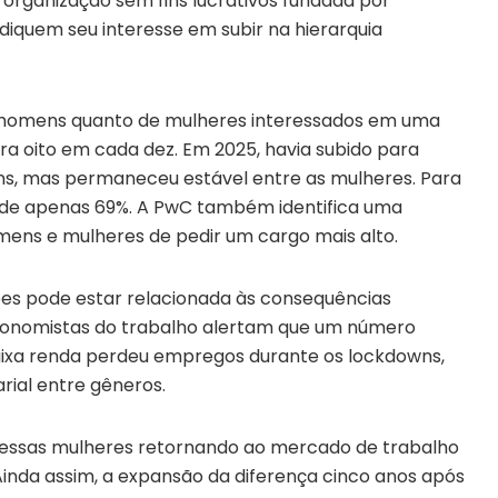
 organização sem fins lucrativos fundada por
diquem seu interesse em subir na hierarquia
e homens quanto de mulheres interessados em uma
a oito em cada dez. Em 2025, havia subido para
s, mas permaneceu estável entre as mulheres. Para
a de apenas 69%. A PwC também identifica uma
mens e mulheres de pedir um cargo mais alto.
es pode estar relacionada às consequências
Economistas do trabalho alertam que um número
aixa renda perdeu empregos durante os lockdowns,
arial entre gêneros.
 essas mulheres retornando ao mercado de trabalho
nda assim, a expansão da diferença cinco anos após