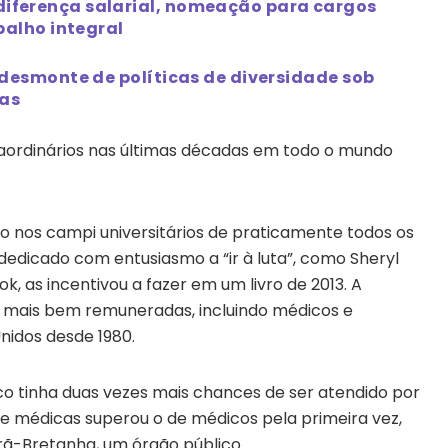
ferença salarial, nomeação para cargos
balho integral
desmonte de políticas de diversidade sob
sas
aordinários nas últimas décadas em todo o mundo
 nos campi universitários de praticamente todos os
 dedicado com entusiasmo a “ir à luta”, como Sheryl
, as incentivou a fazer em um livro de 2013. A
s mais bem remuneradas, incluindo médicos e
nidos desde 1980.
ico tinha duas vezes mais chances de ser atendido por
 médicas superou o de médicos pela primeira vez,
rã-Bretanha, um órgão público.