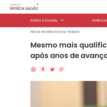
Dados e Dossiês
Violênci
INÍCIO
MULHERES DE OLHO
TRABALHO
Mesmo mais qualific
após anos de avanç
f