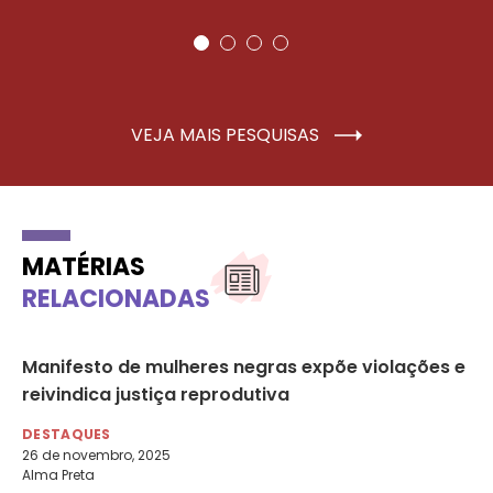
VEJA MAIS PESQUISAS
MATÉRIAS
RELACIONADAS
Manifesto de mulheres negras expõe violações e
ST
ão
reivindica justiça reprodutiva
pr
DESTAQUES
DE
26 de novembro, 2025
4 
Alma Preta
Not