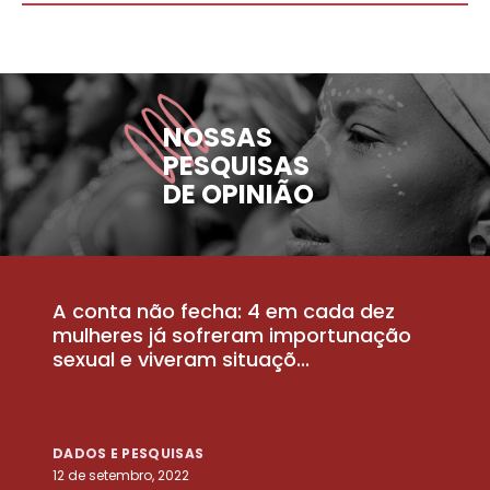
NOSSAS
PESQUISAS
DE OPINIÃO
A conta não fecha: 4 em cada dez
P
la
mulheres já sofreram importunação
a
sexual e viveram situaçõ...
m
DADOS E PESQUISAS
D
12 de setembro, 2022
25