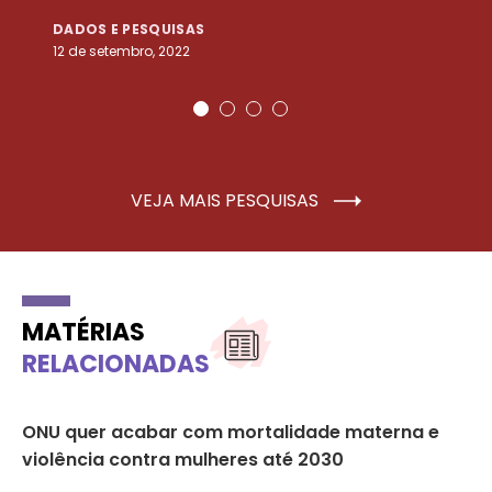
DADOS E PESQUISAS
D
12 de setembro, 2022
25
VEJA MAIS PESQUISAS
MATÉRIAS
RELACIONADAS
ONU quer acabar com mortalidade materna e
“L
violência contra mulheres até 2030
en
M