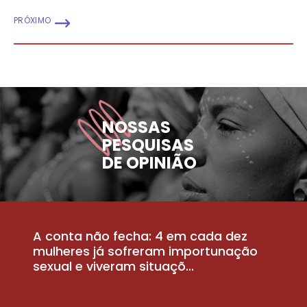
PRÓXIMO
NOSSAS
PESQUISAS
DE OPINIÃO
A conta não fecha: 4 em cada dez
P
la
mulheres já sofreram importunação
a
sexual e viveram situaçõ...
m