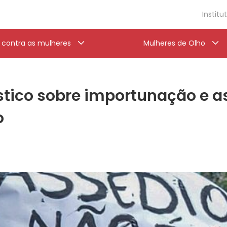
Institu
a contra as mulheres
Mulheres de Olho
stico sobre importunação e a
o