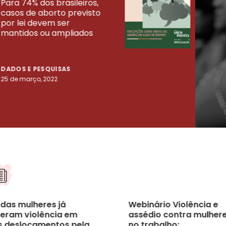
Para 74% dos brasileiros,
30% 
casos de aborto previsto
fora
UISAS
por lei devem ser
mort
mantidos ou ampliados
uma 
tenta
DADOS E PESQUISAS
DADO
25 de março, 2022
23 de
 das mulheres já
Webinário Violência e
reram violência em
assédio contra mulher
s deslocamentos pela
no trabalho: