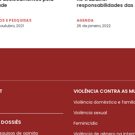
ade
responsabilidades das
empresas e do Estado 
Dia 27/01, às 17h
S E PESQUISAS
AGENDA
 outubro, 2021
26 de janeiro, 2022
T
VIOLÊNCIA CONTRA AS M
Violência doméstica e famili
Violência sexual
 DOSSIÊS
Feminicídio
squisas de opinião
Violência de gênero na inter