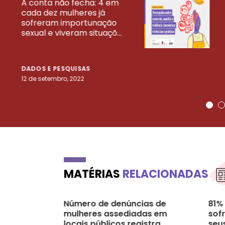
A conta não fecha: 4 em
cada dez mulheres já
VEJA MAIS PESQ
sofreram importunação
sexual e viveram situaçõ...
DADOS E PESQUISAS
12 de setembro, 2022
MATÉRIAS
RELACIONADAS
Número de denúncias de
81%
mulheres assediadas em
sof
locais públicos registra
seu