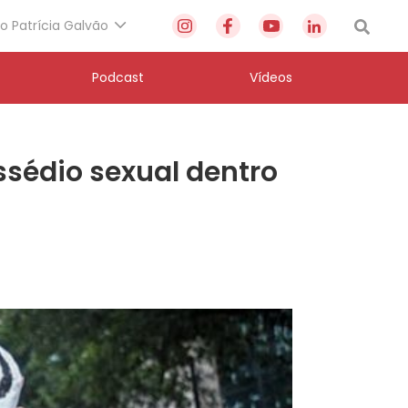
to Patrícia Galvão
Podcast
Vídeos
ssédio sexual dentro