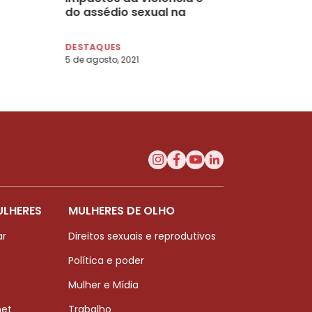
do assédio sexual na
–
saúde das mulheres
DESTAQUES
5 de agosto, 2021
ULHERES
MULHERES DE OLHO
ar
Direitos sexuais e reprodutivos
Política e poder
Mulher e Mídia
net
Trabalho