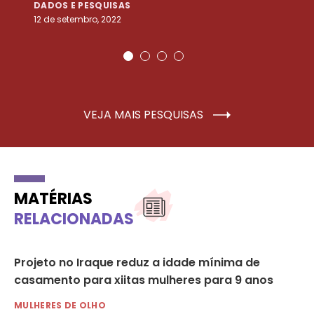
DADOS E PESQUISAS
D
12 de setembro, 2022
25
VEJA MAIS PESQUISAS
MATÉRIAS
RELACIONADAS
Projeto no Iraque reduz a idade mínima de
As
casamento para xiitas mulheres para 9 anos
de
MULHERES DE OLHO
MU