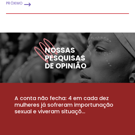
PRÓXIMO
NOSSAS
PESQUISAS
DE OPINIÃO
A conta não fecha: 4 em cada dez
P
la
mulheres já sofreram importunação
a
sexual e viveram situaçõ...
m