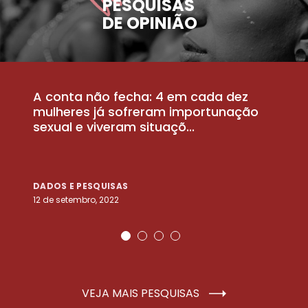
PESQUISAS
DE OPINIÃO
A conta não fecha: 4 em cada dez
P
la
mulheres já sofreram importunação
a
sexual e viveram situaçõ...
m
DADOS E PESQUISAS
D
12 de setembro, 2022
25
VEJA MAIS PESQUISAS