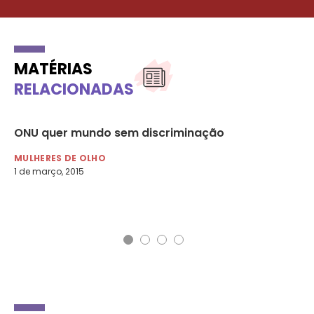
MATÉRIAS
RELACIONADAS
ONU quer mundo sem discriminação
Le
pa
MULHERES DE OLHO
1 de março, 2015
NO
9 d