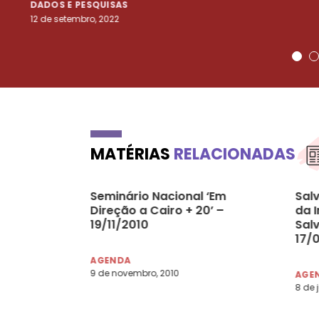
DADOS E PESQUISAS
12 de setembro, 2022
MATÉRIAS
RELACIONADAS
Seminário Nacional ‘Em
Sal
Direção a Cairo + 20’ –
da I
19/11/2010
Sal
17/
AGENDA
9 de novembro, 2010
AGE
8 de 