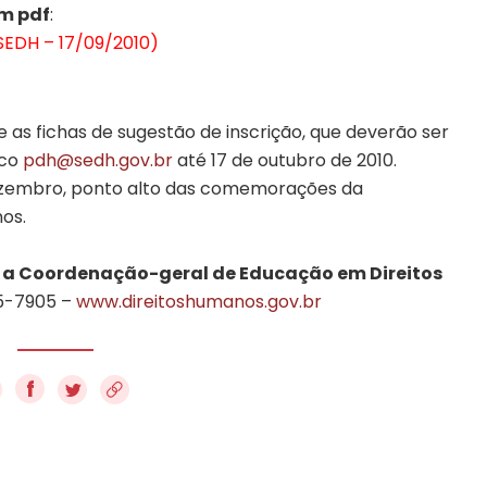
em pdf
:
SEDH – 17/09/2010)
as fichas de sugestão de inscrição, que deverão ser
ico
pdh@sedh.gov.br
até 17 de outubro de 2010.
zembro, ponto alto das comemorações da
os.
a a Coordenação-geral de Educação em Direitos
5-7905 –
www.direitoshumanos.gov.br
f