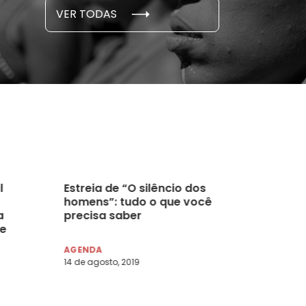
S E PESQUISAS
DADOS E P
VER TODAS
 novembro, 2021
15 de outubro
l
Estreia de “O silêncio dos
homens”: tudo o que você
a
precisa saber
de
AGENDA
14 de agosto, 2019