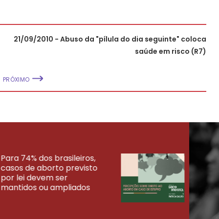
21/09/2010 - Abuso da "pílula do dia seguinte" coloca
saúde em risco (R7)
PRÓXIMO
Para 74% dos brasileiros,
30% 
casos de aborto previsto
fora
UISAS
por lei devem ser
mort
mantidos ou ampliados
uma 
tenta