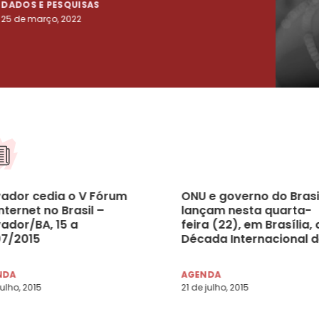
DADOS E PESQUISAS
DADO
25 de março, 2022
23 de
vador cedia o V Fórum
ONU e governo do Brasi
nternet no Brasil –
lançam nesta quarta-
vador/BA, 15 a
feira (22), em Brasília, 
07/2015
Década Internacional 
Afrodescendentes
NDA
AGENDA
julho, 2015
21 de julho, 2015