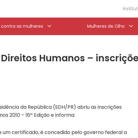
Institu
a contra as mulheres
Mulheres de Olho
 Direitos Humanos – inscriçõe
sidência da República (SDH/PR) abriu as inscrições
os 2010 – 16ª Edição e informa:
 um certificado, é concedido pelo governo federal a