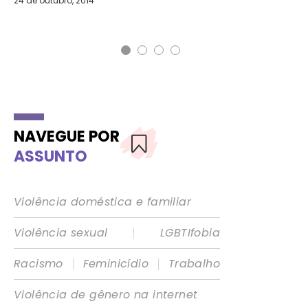
24 de outubro, 2014
AG
31 
NAVEGUE POR
ASSUNTO
Violência doméstica e familiar
|
Violência sexual
LGBTIfobia
|
|
Racismo
Feminicídio
Trabalho
Violência de gênero na internet