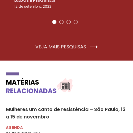
DADOS E PESQUISAS
D
12 de setembro, 2022
25
VEJA MAIS PESQUISAS
MATÉRIAS
RELACIONADAS
Mulheres um canto de resistência – São Paulo, 13
Se
a 15 de novembro
ab
– 
AGENDA