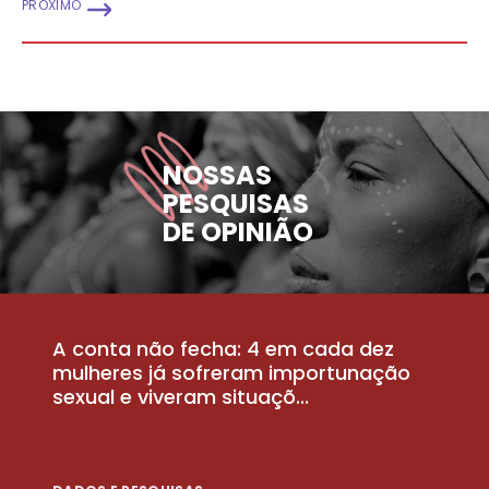
PRÓXIMO
NOSSAS
PESQUISAS
DE OPINIÃO
A conta não fecha: 4 em cada dez
P
la
mulheres já sofreram importunação
a
sexual e viveram situaçõ...
m