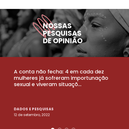
NOSSAS
PESQUISAS
DE OPINIÃO
A conta não fecha: 4 em cada dez
P
la
mulheres já sofreram importunação
a
sexual e viveram situaçõ...
m
DADOS E PESQUISAS
D
12 de setembro, 2022
25