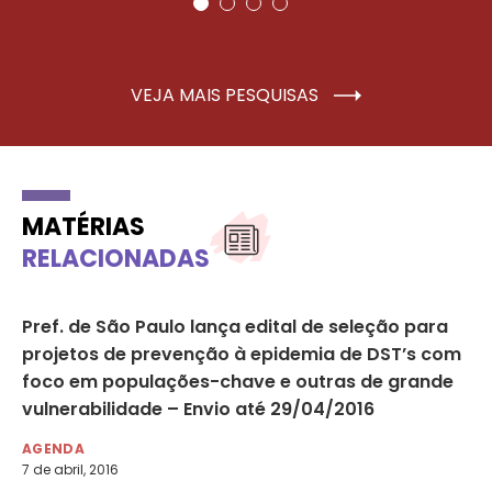
VEJA MAIS PESQUISAS
MATÉRIAS
RELACIONADAS
7%
Pref. de São Paulo lança edital de seleção para
Ma
projetos de prevenção à epidemia de DST’s com
to
foco em populações-chave e outras de grande
DI
vulnerabilidade – Envio até 29/04/2016
28 
AGENDA
7 de abril, 2016